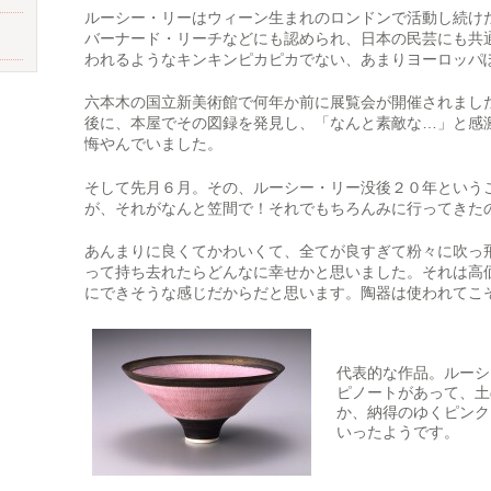
ルーシー・リーはウィーン生まれのロンドンで活動し続け
バーナード・リーチなどにも認められ、日本の民芸にも共
われるようなキンキンピカピカでない、あまりヨーロッパ
六本木の国立新美術館で何年か前に展覧会が開催されまし
後に、本屋でその図録を発見し、「なんと素敵な…」と感
悔やんでいました。
そして先月６月。その、ルーシー・リー没後２０年という
が、それがなんと笠間で！それでもちろんみに行ってきた
あんまりに良くてかわいくて、全てが良すぎて粉々に吹っ
って持ち去れたらどんなに幸せかと思いました。それは高
にできそうな感じだからだと思います。陶器は使われてこ
代表的な作品。ルーシ
ピノートがあって、土
か、納得のゆくピンク
いったようです。