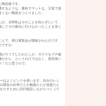
た陶芸家です。
通するような、素朴でマットな、王室で使
ぽくない陶器をつくりました。
たが、当時私はそのことを知らずにいて、
激してその展示に行けなかったことを深く
ことで、再び展覧会が開催されたのです
のですが。
飛びそうでしたわたしが。ガラスをブチ破
価だから、というわけではなく、普段使い
そ！だと思うので。
ーはよくピンクを使います。自分のレシ
の調合の比率だとか釉薬だとか温度だと
をだすために試行錯誤しながらつくって