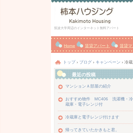
筑波大学周辺のインターネット無料アパート
Home
賃貸アパート
賃貸マ
トップ
›
ブログ
›
キャンペーン
›
冷蔵
最近の投稿
マンションＡ部屋の紹介
おすすめ物件 MC406 洗濯機・冷
蔵庫・電子レンジ付
冷蔵庫と電子レンジ付けます
帰ってきていたかきもと君。